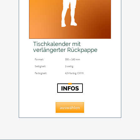
Tischkalender mit
verlängerter Rückpappe
Format:
300 x 140 mm
Seitigkeit:
2-seitig
Farbigkeit:
4/0-farbig CMYK
auswählen